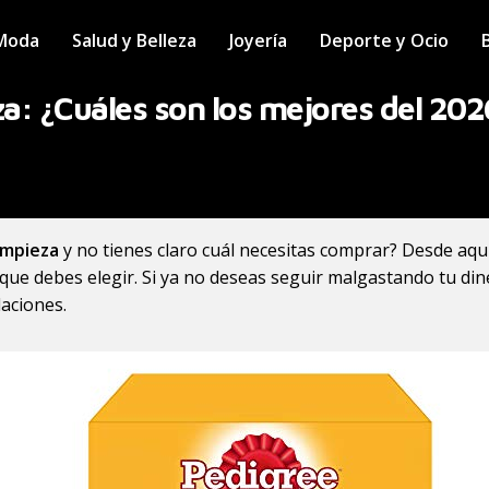
Moda
Salud y Belleza
Joyería
Deporte y Ocio
za: ¿Cuáles son los mejores del 202
limpieza
y no tienes claro cuál necesitas comprar? Desde aqu
que debes elegir. Si ya no deseas seguir malgastando tu di
aciones.