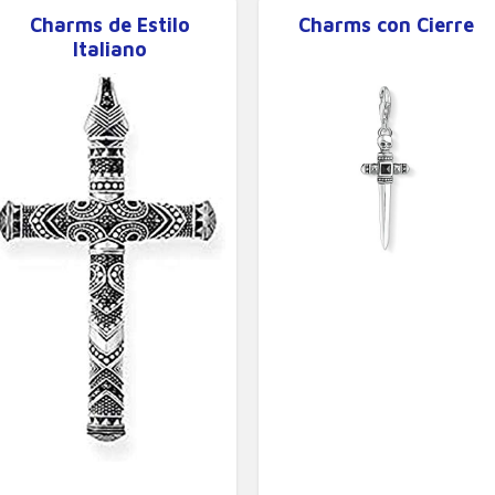
Charms de Estilo
Charms con Cierre
Italiano