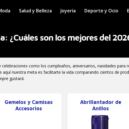
Moda
Salud y Belleza
Joyería
Deporte y Ocio
a: ¿Cuáles son los mejores del 202
y celebraciones como los cumpleaños, aniversarios, navidades para 
esde aquí nuestra meta es facilitarte la vida comparando cientos de pr
empre gustará.
Gemelos y Camisas
Abrillantador de
Accesorios
Anillos