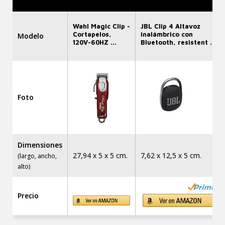
Wahl Magic Clip -
JBL Clip 4 Altavoz
Cortapelos,
inalámbrico con
Modelo
120V-60HZ ...
Bluetooth, resistent ...
Foto
Dimensiones
27,94 x 5 x 5 cm.
7,62 x 12,5 x 5 cm.
(largo, ancho,
alto)
Precio