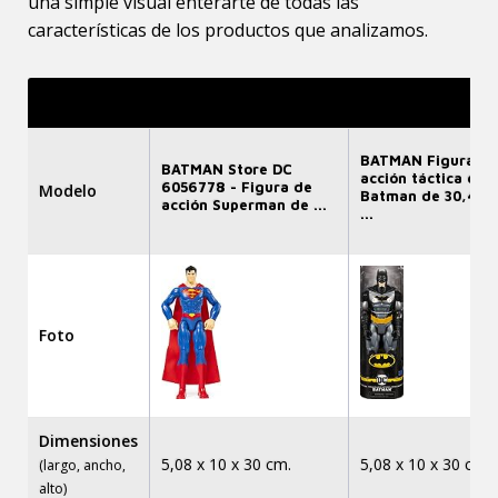
una simple visual enterarte de todas las
características de los productos que analizamos.
BATMAN Figura de
BATMAN Store DC
acción táctica de
6056778 - Figura de
Modelo
Batman de 30,48 
acción Superman de ...
...
Foto
Dimensiones
5,08 x 10 x 30 cm.
5,08 x 10 x 30 cm.
(largo, ancho,
alto)