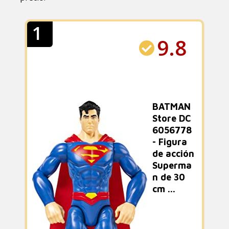
1
9.8
BATMAN
Store DC
6056778
- Figura
de acción
Superma
n de 30
cm ...