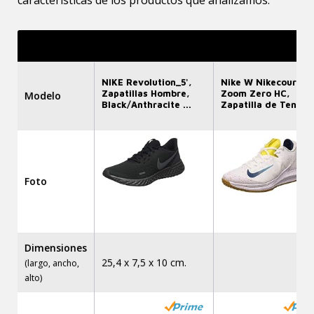
características de los productos que analizamos.
NIKE Revolution_5',
Nike W Nikecourt Ai
Zapatillas Hombre,
Zoom Zero HC,
Modelo
Black/Anthracite ...
Zapatilla de Tenis M 
Foto
Dimensiones
25,4 x 7,5 x 10 cm.
(largo, ancho,
alto)