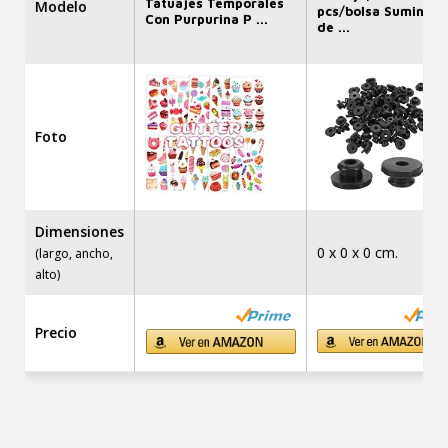
Tatuajes Temporales
Modelo
pcs/bolsa Suminist
Con Purpurina P ...
de ...
Foto
Dimensiones
0 x 0 x 0 cm.
(largo, ancho,
alto)
Precio